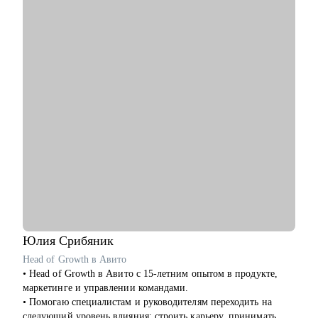
• Системным аналитикам (всех уровней: junior, middle, senior,
• Подготовиться к собеседованию
lead)
• Презентовать себя и свои достижения
• Бизнес‑аналитикам (в том числе тем, кто хочет усилить
• Составить план развития в текущей роли
техчасть или перейти в системный анализ)
• Составить план по переходу в другую роль
• Senior/lead‑уровню: позиционирование, подготовка к
• Помочь с адаптацией на новом месте работы
сложным интервью, переход в управление, расширение зоны
• Обсудить и помочь решить сложный кейс в B2B продукте
ответственности
• Начинающим и переходящим из смежных ролей (например,
Кому могу помочь:
техническим писателям и др.) - если ваша цель связана с
• Product Manager'ам
аналитикой и нужен понятный маршрут и понимание
• Project Manager'ам
требований рынка
• Бизнес-аналитикам
• Тестировщикам
• Людям, делающим первые шаги в IT
Юлия
Срибяник
Head of Growth в Авито
• Head of Growth в Авито с 15-летним опытом в продукте,
маркетинге и управлении командами.
• Помогаю специалистам и руководителям переходить на
следующий уровень влияния: строить карьеру, принимать