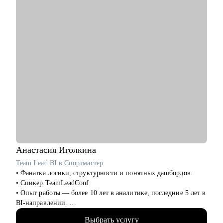
специалисты) из всех сфер.
• Начинающим менеджерам с командой в подчинении.
• Компаниям, выстраивающим процесс рекрутмента с нуля.
Анастасия
Иголкина
Team Lead BI в Спортмастер
• Фанатка логики, структурности и понятных дашбордов.
• Спикер TeamLeadConf
• Опыт работы — более 10 лет в аналитике, последние 5 лет в
BI-направлении.
• 3 года руковожу BI-командой. Прошла путь от бизнес-
Выбрать услугу
аналитика до Team Lead BI за год.