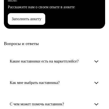
hh.ru?
Расскажите нам о своем опыте в анкете
Заполнить анкету
Вопросы и ответы
Какие наставники есть на маркетплейсе?
Карьерные наставники — это HR-
специалисты, карьерные консультанты,
Как мне выбрать наставника?
психологи, резюмерайтеры и менторы.
Умный поиск поможет в три клика выбрать
Менторы работают в ИТ, дизайне, других
наставника для достижения вашей цели.
С чем может помочь наставник?
узкоспециализированных сферах. Они