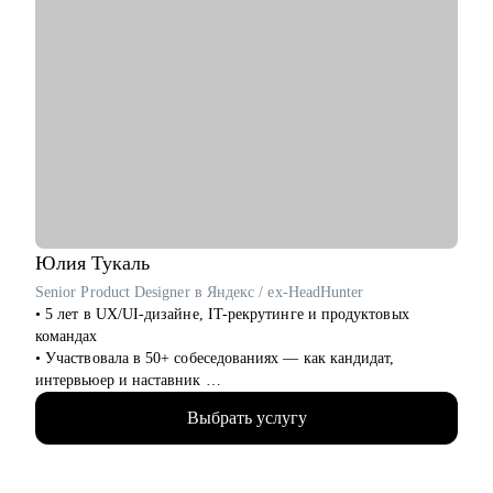
Юлия
Тукаль
Senior Product Designer в Яндекс / ex-HeadHunter
• 5 лет в UX/UI-дизайне, IT-рекрутинге и продуктовых
командах
• Участвовала в 50+ собеседованиях — как кандидат,
интервьюер и наставник
• Работала над B2C- и B2B-сервисами в экосистемах с
Выбрать услугу
миллионами пользователей
• Знаю, как пройти путь от курсов до оффера — сама его
прошла и провела через него других
• Помогаю выстроить карьерную траекторию — в IT, после