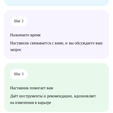
• IT-специалистам уровня junior / middle / senior
• Начинающим руководителям
• Product менеджерам и владельцам продуктов
• Project менеджерам
Шаг 2
• Продуктовым и CRM маркетологам
• Тем, кто хочет перейти в IT из смежных сфер
• Тем, кто готовит карьерный рывок — внутри компании или
Назначаете время
на новый уровень
Наставник связывается с вами, и вы обсуждаете ваш
запрос
Шаг 3
Наставник помогает вам
Даёт инструменты и рекомендации, вдохновляет
на изменения в карьере